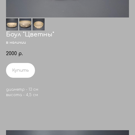
Боул "Цветны"
в наличии
2000
р.
Купить
диаметр - 13 см
высота - 4,5 см