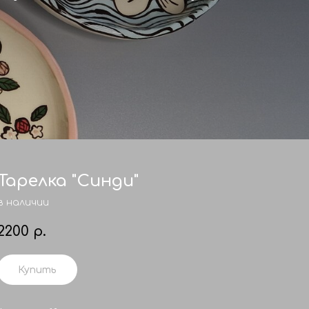
Тарелка "Синди"
в наличии
2200
р.
Купить