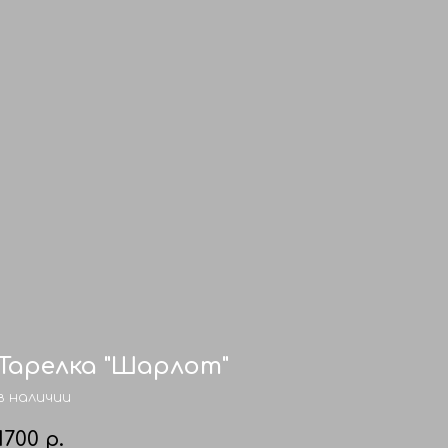
Тарелка "Шарлот"
в наличии
1700
р.