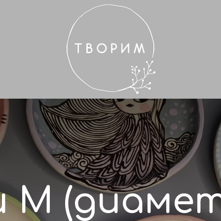
 М (диамет