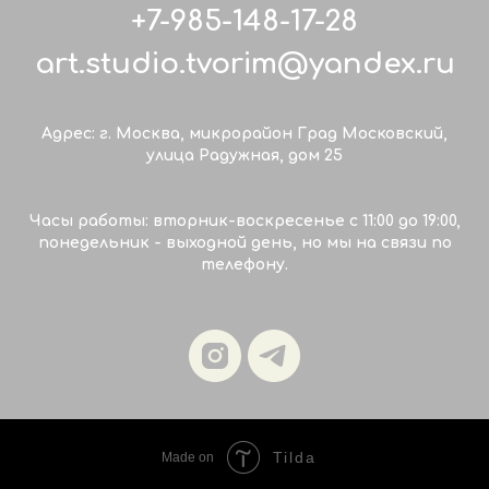
+7-985-148-17-28
art.studio.tvorim@yandex.ru
Адрес: г. Москва, микрорайон Град Московский,
улица Радужная, дом 25
Часы работы: вторник-воскресенье с 11:00 до 19:00,
понедельник - выходной день, но мы на связи по
телефону.
Tilda
Made on