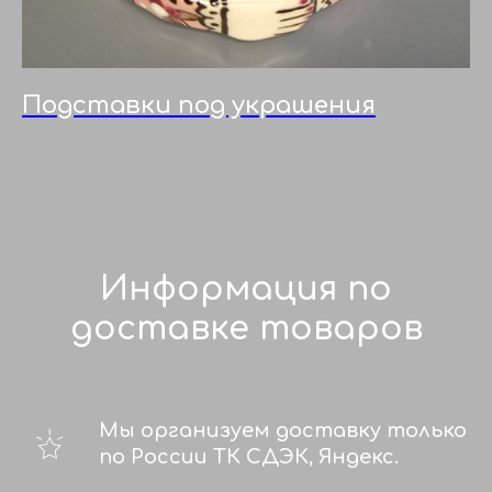
Подставки под украшения
Информация по
доставке товаров
Мы организуем доставку только
по России ТК СДЭК, Яндекс.